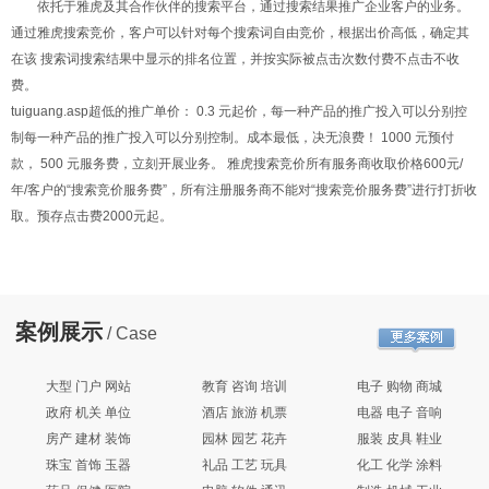
依托于雅虎及其合作伙伴的搜索平台，通过搜索结果推广企业客户的业务。
通过雅虎搜索竞价，客户可以针对每个搜索词自由竞价，根据出价高低，确定其
在该 搜索词搜索结果中显示的排名位置，并按实际被点击次数付费不点击不收
费。
tuiguang.asp超低的推广单价： 0.3 元起价，每一种产品的推广投入可以分别控
制每一种产品的推广投入可以分别控制。成本最低，决无浪费！ 1000 元预付
款， 500 元服务费，立刻开展业务。 雅虎搜索竞价所有服务商收取价格600元/
年/客户的“搜索竞价服务费”，所有注册服务商不能对“搜索竞价服务费”进行打折收
取。预存点击费2000元起。
案例展示
/ Case
大型 门户 网站
教育 咨询 培训
电子 购物 商城
政府 机关 单位
酒店 旅游 机票
电器 电子 音响
房产 建材 装饰
园林 园艺 花卉
服装 皮具 鞋业
珠宝 首饰 玉器
礼品 工艺 玩具
化工 化学 涂料