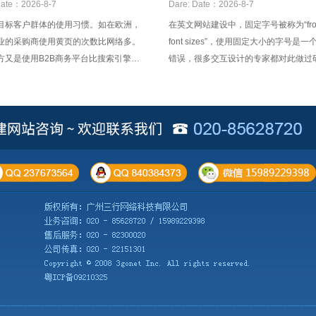
ate：2026-8-7
Dare:
Date：2026-8-7
目标客户群体的使用习惯。如在欧洲，
在英文网站建设中，固定字号被称为“fro
业的采购商使用黄页的次数比网络多。
font sizes”，使用固定大小的字号是
方又是使用B2B商务平台比搜索引擎
错误，很多交互设计的专家都对此做过
些地方又是相反，还有展会等，要根据
使用相对字号是比较正确，于是，中文
区的习惯来制定不同的网络营销方案。
文字也被设计成了相对字号。这种做法
中在英文网站的中文版的设计中。然而
文，相对字号却不如预想的那么好。