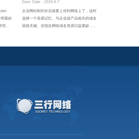
英文好
Dare:
Date：2026-8-7
zen
企业网站制作好后就要上传到网络上了，这时
一个明显的
选择一个容易记忆、与企业或产品相关的域名
研究。
就很关键。但现在网络域名资源日益紧缺，不
网站的
一定能选到既容易记忆又符合自身特点的域
主要集
名，这时就要有一个侧重点，首先网站的域名
对于中
要容易记忆，但不要陷入容易记忆的域名必须
简单，要由尽可能少的字符组成或使用容易记
忆的重复符号