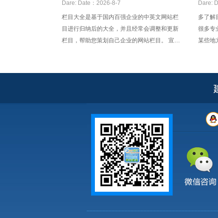
站建设翻译
的?
Dare:
Date：2026-8-7
Dare:
D
栏目大全是基于国内百强企业的中英文网站栏
多了解
目进行归纳后的大全，并且经常会调整和更新
很多专
栏目，帮助您策划自己企业的网站栏目。 宣传
某些地
栏目1－－宣传栏目1 公司介绍－－Company
多，有
Presentation 企业介绍－－Company
不同地
Presentation 关于我们－－Ab