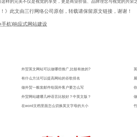
而这样的完美不仅是视觉的享受，更是商业价值、品牌理念与视觉的共荣
！》此文由三行网络公司原创，转载请保留原文链接，谢谢！
C+手机)响应式网站建设
外贸英文网站可以做哪些推广,比较有效的?
英
有什么方法可以提高网站的谷歌排名
展
做外贸一般发邮件给国外客户要怎么写
外贸网站建哪几种语言比较好？中英文版？
做
在word文档里面怎么切换英文字母的大小