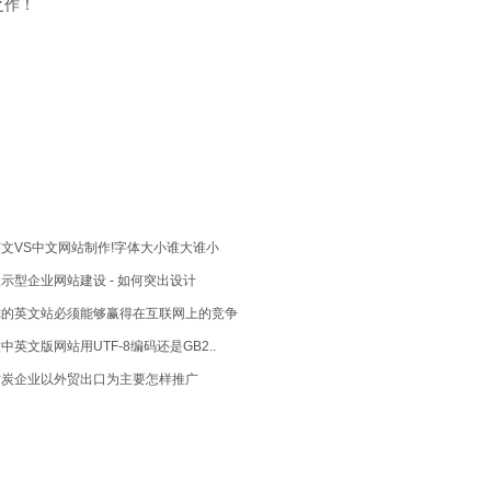
之作！
文VS中文网站制作!字体大小谁大谁小
示型企业网站建设 - 如何突出设计
你的英文站必须能够赢得在互联网上的竞争
中英文版网站用UTF-8编码还是GB2..
竹炭企业以外贸出口为主要怎样推广