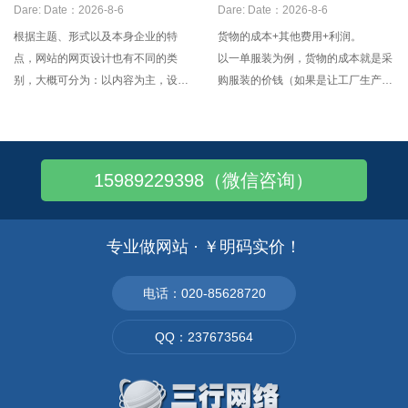
垂涎三尺!您知道
哪些内容
Dare:
Date：2026-8-6
Dare:
Date：2026-8-6
根据主题、形式以及本身企业的特
货物的成本+其他费用+利润。
点，网站的网页设计也有不同的类
以一单服装为例，货物的成本就是采
别，大概可分为：以内容为主，设计
购服装的价钱（如果是让工厂生产的
为辅，注重速度这种大型的专业网
话，就是采购面辅料的费用+付给工
站，它一般体现在专业的icp，isp供
厂的加工费用）。 其它费用就
应商制作的网站，在设计这类网站时
是运费（价格条件里有说明）+杂费
不要太花哨，应注重信息量； 第二
+报关费用+公司日常开销费用......等
15989229398（微信咨询）
种大多数企业为了更好的宣传自己的
等。 利润就是自己挣的钱，有
产品，扩大销路，使自己
两部分组成：从老
专业做网站 · ￥明码实价！
电话：020-85628720
QQ：237673564