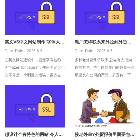
英文VS中文网站制作!字体大小
鞋厂怎样联系来外拉到外贸订
谁大谁小
单?有啥给力点的捷
Dare:
Date：2026-8-6
Dare:
Date：2026-8-6
在英文网站建设中，固定字号被称
多和老外及华侨联系.总会有人成为
为“frozen font sizes”，使用固定大小
你的客户。你可以到专门的外贸平台
的字号是一个明显的错误，很多交互
那里发布公司的产品，多宣传一下，
设计的专家都对此做过研究。使用相
提供公司的知名度和产品的曝光率。
对字号是比较正确，于是，中文网站
可以利用一些专业的对外贸易平台发
的文字也被设计成了相对字号。这种
布产品信息，比如阿里巴巴国际站，
做法主要集中在英文网站的中文版的
速卖通等等，做好操作，接单不难
设计中。然而对于中文，相对字号却
啊。 其次可以去阿里巴巴上注册国
不如预想的那么好。
际站会员，慢慢找，相信
想设计个有特色的网站,令人其
接老外单?外贸报价里面要包含