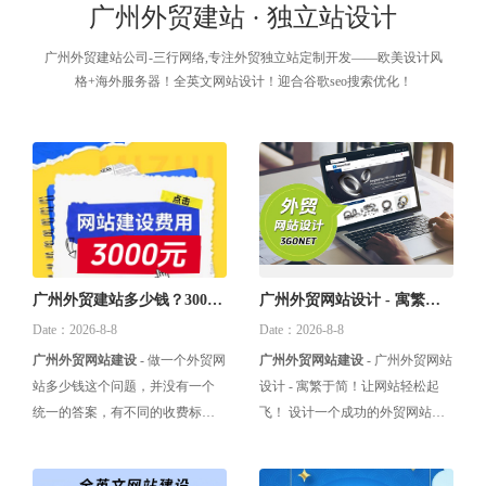
广州外贸建站 · 独立站设计
广州外贸建站公司-三行网络,专注外贸独立站定制开发——欧美设计风
格+海外服务器！全英文网站设计！迎合谷歌seo搜索优化！
广州外贸建站多少钱？3000
广州外贸网站设计 - 寓繁于
元展示型网站
简！让网站轻松起飞！
Date：2026-8-8
Date：2026-8-8
广州外贸网站建设
- 做一个外贸网
广州外贸网站建设
- 广州外贸网站
站多少钱这个问题，并没有一个
设计 - 寓繁于简！让网站轻松起
统一的答案，有不同的收费标
飞！ 设计一个成功的外贸网站需
准，不同的功能需求，都会影响
要考虑多个关键要点，以确保其
到外贸网站的收费情况。而外贸
能够有效地吸引和保持国际客户