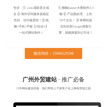
包含：① .com 国际英文域
① 横幅banner大图制作2-3
名 ② 海外空间服务器稳定
幅 ② 产品图处理、上传
性好、访问速度快！③ 电
50个左右！ ③ 将网站提
脑+手机+平板【3站合1】
交到谷歌Google搜索引
一站式网站制作！
擎，就能搜索到公司名！
微信询价：15989229398
广州外贸建站
· 推广必备
12年网站建设经验，我们帮助上千家客户走上网络营销之路