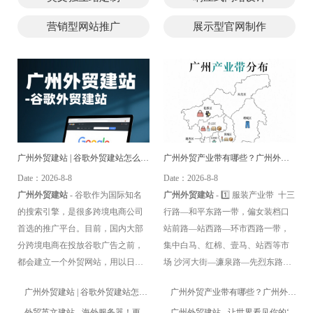
营销型网站推广
展示型官网制作
广州外贸建站 | 谷歌外贸建站怎么做？
广州外贸产业带有哪些？广州外贸源头工厂
Date：2026-8-8
Date：2026-8-8
广州外贸建站
- 谷歌作为国际知名
广州外贸建站
- 1️⃣ 服装产业带 十三
的搜索引擎，是很多跨境电商公司
行路—和平东路一带，偏女装档口
首选的推广平台。目前，国内大部
站前路—站西路—环市西路一带，
分跨境电商在投放谷歌广告之前，
集中白马、红棉、壹马、站西等市
都会建立一个外贸网站，用以日后
场 沙河大街—濂泉路—先烈东路一
的产品推广和品牌宣传。那么，谷
带，偏低价跑量和直播货盘 2️⃣ 牛
广州外贸建站 | 谷歌外贸建站怎么
广州外贸产业带有哪些？广州外贸
歌外贸建站怎么做？ 1，自建外贸网
仔产业带 增城新塘镇是核心，重点
做？
源头工厂
站 企业可以搭建开发团队去自建网
外贸英文建站 - 海外服务器！更顺
看新塘国际牛仔城周边 广深大道新
广州外贸建站 - 让世界看见你的‘广