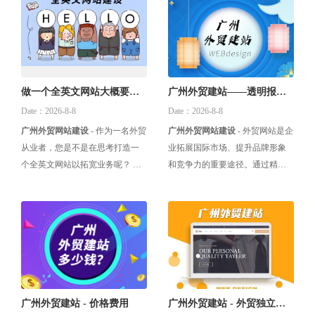
建站公司不同，报价上也是存在
的兴趣，同时促进业务增长。以
一些差距的，那么今天三行网络
下是一些关键的设计要点： ‌明确
就来带大家一起了解一下，外贸
目标和定位‌：在开始设计外贸网
建站大概多少钱。 一、网站服务
站之前，需要明确网站的目标和
器选择 外贸网站服务器的的选
定位。通过调研市场和竞争对手
择，是影响费用的重要因素之
情况，确定目标受众、产品特色
做一个全英文网站大概要多
广州外贸建站——透明报
一。一般情况下，国内服务器要
和服务优势，以便更好地设计和
少钱 - 3000元
价！建站放心之选！
Date：2026-8-8
Date：2026-8-8
比国外服务器便宜一些。但是作
优化网站‌。 ‌多语言支持
广州外贸网站建设
- 作为一名外贸
广州外贸网站建设
- 外贸网站是企
为外贸网站来说，需要购买国外
从业者，您是不是在思考打造一
业拓展国际市场、提升品牌形象
服务器，可以保证网站在国外的
个全英文网站以拓宽业务呢？ 确
和竞争力的重要途径。通过精准
打开速度，并且对谷歌优化更有
实，一个专业的英文网站不仅是
的市场定位、高质量的内容与产
帮助。而服务器空间的大小，提
国际市场的前沿阵地，也是与世
品、有效的营销策略以及优秀的
供商的
界接轨的桥梁。而大家最关心的
客户服务等要素的综合运用，企
问题就是——建一个英文网站到
业可以成功打造具有竞争力的外
底得花多少钱呢？答案：展示型
贸独立站，开启全球贸易新篇
英文网站制作仅需3000元，含com
章。
域名+海外服务器！ 今天三行网络
就和大家来探讨一下这个问题，
广州外贸建站 - 价格费用
广州外贸建站 - 外贸独立站