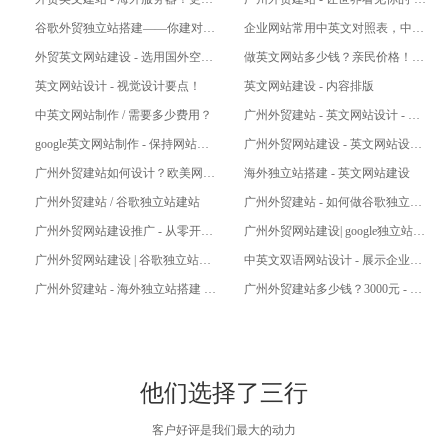
畅！
式’实力！
站，但是缺点是开发周期比较长，
塘段、沙埔片区周边，适合找牛仔
谷歌外贸独立站搭建——你建对了
企业网站常用中英文对照表，中英
还会有巨大的人力成本。好处就是
成衣、牛仔面料和洗水加工 3️⃣ 面
吗？？
文网站建设翻译
外贸英文网站建设 - 选用国外空间
做英文网站多少钱？亲民价格！聚
网站的自主性比较强，可以根据实
辅料产业带 海珠中大商圈是核心，
服务器！
划算！
英文网站设计 - 视觉设计要点！
英文网站建设 - 内容排版
际需求进行调整。 2，外贸网站建设
重点...
中英文网站制作 / 需要多少费用？
广州外贸建站 - 英文网站设计 - 抛
系统 现在很多公司采用的都是网站
开中文版设计思维
建设系统进行谷歌外贸建站的。一
google英文网站制作 - 保持网站的
广州外贸网站建设 - 英文网站设计
活跃度和新鲜感！
怎么做?
般外贸网站建设系统会提供组件，
广州外贸建站如何设计？欧美网站
海外独立站搭建 - 英文网站建设
让您可以定制网站风格和功能。 此
注重细节点缀
广州外贸建站 / 谷歌独立站建站
广州外贸建站 - 如何做谷歌独立
外，...
站？
广州外贸网站建设推广 - 从零开
广州外贸网站建设| google独立站建
始，逐步实现成功！
站 | 海外推广
广州外贸网站建设 | 谷歌独立站建
中英文双语网站设计 - 展示企业的
站 | 划重点
国际化视野！
广州外贸建站 - 海外独立站搭建 -
广州外贸建站多少钱？3000元 - 把
从0到1
钱花在刀刃上
他们选择了三行
客户好评是我们最大的动力