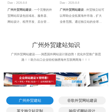
也许在揭晓答案的过程中，我们
建站 - 拓展海外市场！
Date：2026-8-8
Date：2026-8-8
能一起探讨出更多的解决方案。
广州外贸网站建设
- 一个完整的外
广州外贸网站建设
- 外贸独立站可
当被问及做英文网站的价格时，
贸网站应该包括域名、服务器、
以帮助企业拓展海外市场，扩大
我相信很多人会感到疑惑和困
网站设计、程序开发、后台管理
业务范围。通过独立站的全球覆
惑。 有些人说一两万就
等多个方面。因此，在考虑价格
盖性和互联网的无国界性，企业
时，我们需要先了解这些方面的
可以将产品和服务销售到全球各
费用。 1. 域名：域名是网站的地
地，增加销售机会和市场份额。
广州外贸建站知识
址，通常需要每年支付一定的费
建站要点，新手直接抄作业👇 🔹
用。价格因域名服务商和域名后
基础底层：速度+合规是底线 海外
广州外贸网站建设——洞悉国外网站设计新趋势！优化外贸推广新思
缀不同而有所差异，一般在几十
客户超嫌慢！服务器一定要选目
路！！助力出口企业轻松驰骋海外互联网商海！！！
元到几百元之间。 2. 服务器：服
标市场就近的，做欧美选AWS，
务器是网站的存储空间，其价格
东南亚用阿里云新加坡节点，加
受服务器性能、带宽、地理位置
载速度必须控制在3秒内⏰ 不然
等因素影响。一般来说，外贸网
53%客户直接关闭！欧盟市场必加
站选择海外服务器较为合适，价
GDPR隐私弹窗，支付接口过PCI
格在几百元到几千元不等。 二、
DSS认证，别踩合规雷区被罚
广州外贸建站
谷歌外贸网站建设
英文独立站定制
响应式网站设计