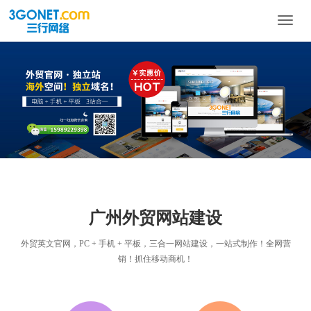
Toggle
naviga
广州外贸网站建设
外贸英文官网，PC + 手机 + 平板，三合一网站建设，一站式制作！全网营
销！抓住移动商机！